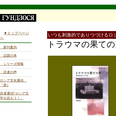
▼トップページ
いつも刺激的でありつづけるロ
へ
トラウマの果て
新刊案内
話題の本
シリーズ情報
読者の声
ロシア文化通信
「群｣
読者通信｢ロシア文
学を読もう！」