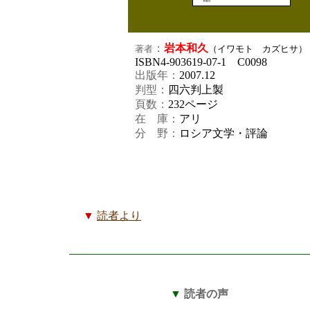
：
岩本和久
著者
（イワモト カズヒサ）
ISBN4-903619-07-1 C0098
出版年：
2007.12
判型：
四六判上製
頁数：
232
ページ
在 庫：
アリ
分 野：
ロシア文学・評論
▼
読者より
▼
読者の声