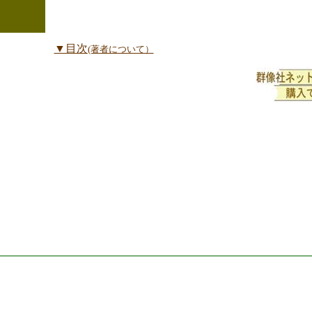
▼目次
(著者について）